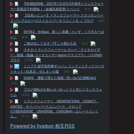
予約開始情報：2027年1月/2月/3月発売トランスフォー
マー新製品予約開始！ / 超偏見超変形/リベンジ
(8/4)
【玩具レビュー】トランスフォーマー スタジオシリー
ズ バンブルビー(ロストエイジ) / キリコノトモ ノ ブログ
(8/4)
SHT8/2 #nitiasa 新しい肩書 / といず・くろすおーば
ー！
(8/3)
ご無沙汰してます / TFこそ我が人生
(8/2)
小ネタ/トランスフォーマーレガシー「ライオカイザ
ー」雑感（後編･ライオカイザー&amp;デスコブラ） / ロボNIN
ブログ
(7/23)
ミニプラ 超宇宙刑事ギャバン インフィニティファース
トキット / 玩具店：ぜんまいの森
(3/6)
2026年 通販で買えた福袋 / 思い出の記憶帳Ver2
(1/5)
ブログ移転のお知らせ / ゆっくりと共にトランスフォ
ーム
(4/20)
トランスフォーマー GENERATIONS LEGACY
UNITED サイバーバースユニバース クロミア
(CYBERVERSE UNIVERSE CHROMIA) / またーりといく
よ。
(4/11)
Powered by livedoor 相互RSS