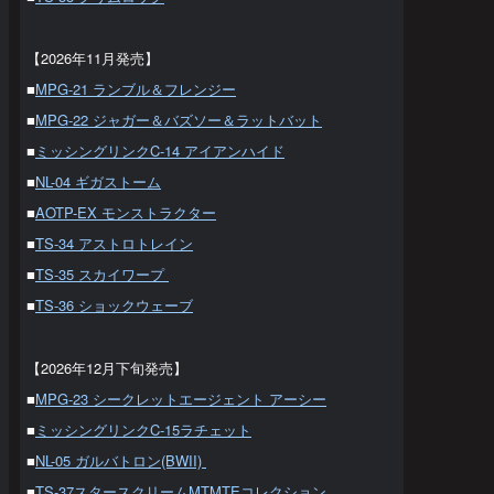
【2026年11月発売】
■
MPG-21 ランブル＆フレンジー
■
MPG-22 ジャガー＆バズソー＆ラットバット
■
ミッシングリンクC-14 アイアンハイド
■
NL-04 ギガストーム
■
AOTP-EX モンストラクター
■
TS-34 アストロトレイン
■
TS-35 スカイワープ
■
TS-36 ショックウェーブ
【2026年12月下旬発売】
■
MPG-23 シークレットエージェント アーシー
■
ミッシングリンクC-15ラチェット
■
NL-05 ガルバトロン(BWII)
■
TS-37スタースクリームMTMTEコレクション