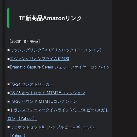
TF新商品Amazonリンク
【2026年8月発売】
■
ミッシングリンクC-13グリムロック (アニメタイプ)
■
エヴァンゲリオンプライム初号機
■
Dramatic Capture Series ジェットファイヤーコンバイン
■
TS-24 サンストリーカー
■
TS-25 ホットロッド MTMTEコレクション
■
TS-26 ハウンド MTMTEコレクション
■
トランスフォーマータイムライン(バンブルビー+メガト
ロン)【Yahoo!】
■
ミニボットセットA（バンブルビー＋ギアーズ）
【Yahoo!】