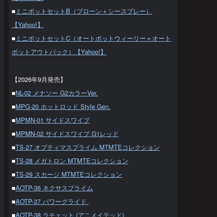
■
ミニボットセットB（ブローン＋シースプレー）
【Yahoo!】
■
ミニボットセットC（オートボットウィーリー＋オート
ボットアウトバック）【Yahoo!】
【2026年9月発売】
■
NL-02 メナソー G2カラーVer.
■
MPG-20 ホットロッド Style Gen.
■
MPMN-01 サイドスワイプ
■
MPMN-02 サイドスワイプ G1レッド
■
TS-27 オプティマスプライム MTMTEコレクション
■
TS-28 メガトロン MTMTEコレクション
■
TS-29 スカージ MTMTEコレクション
■
AOTP-36 ネクサスプライム
■
AOTP-37 パワーグライド
■
AOTP-38 ラチェット (アニメイテッド)