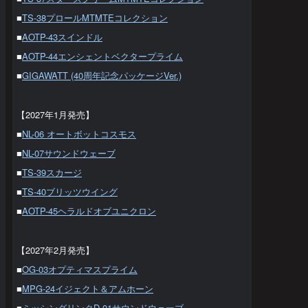
■
TS-38プロールMTMTEコレクション
■
AOTP-43スインドル
■
AOTP-44エンシェントベクタープライム
■
GIGAWATT (40周年記念パッケージVer.)
【2027年1月発売】
■
NL-06 オートボットコスモス
■
NL-07サウンドウェーブ
■
TS-39スカージ
■
TS-40ブリッツウイング
■
AOTP-45ヘラルドオブユニクロン
【2027年2月発売】
■
OG-03オプティマスプライム
■
MPG-24イジェクト＆アムホーン
■
ミッシングリンクD-01サウンドウェーブ