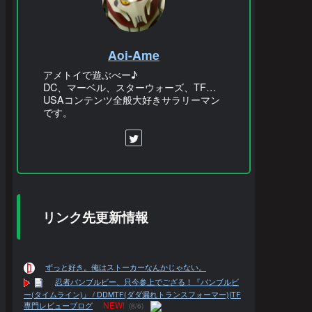
Aoi-Ame
アメトイで遊ぶべー♪
DC、マーベル、スターウォーズ、TF…
USAコンテンツ全般大好きサラリーマン
です。
リンク先更新情報
ずっと好き。俺はストーカーなんかじゃない。
忍者バンブルビー、只今参上でござる！『バンブルビ
ー(タイムライン)』 / DDMTF(ダダ漏れトランスフォーマー)|TF
NEW!
専門レビューブログ
(8/6)