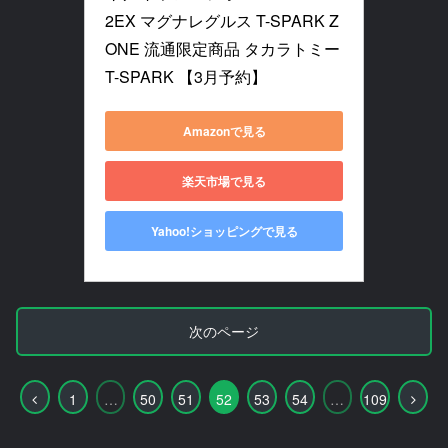
2EX マグナレグルス T-SPARK Z
ONE 流通限定商品 タカラトミー 
T-SPARK 【3月予約】
Amazonで見る
楽天市場で見る
Yahoo!ショッピングで見る
次のページ
前
次
1
…
50
51
52
53
54
…
109
へ
へ