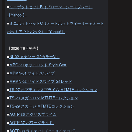
■
ミニボットセットB（ブローン＋シースプレー）
【Yahoo!】
■
ミニボットセットC（オートボットウィーリー＋オート
ボットアウトバック）【Yahoo!】
【2026年9月発売】
■
NL-02 メナソー G2カラーVer.
■
MPG-20 ホットロッド Style Gen.
■
MPMN-01 サイドスワイプ
■
MPMN-02 サイドスワイプ G1レッド
■
TS-27 オプティマスプライム MTMTEコレクション
■
TS-28 メガトロン MTMTEコレクション
■
TS-29 スカージ MTMTEコレクション
■
AOTP-36 ネクサスプライム
■
AOTP-37 パワーグライド
■
AOTP-38 ラチェット (アニメイテッド)