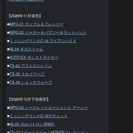
【2026年11月発売】
■
MPG-21 ランブル＆フレンジー
■
MPG-22 ジャガー＆バズソー＆ラットバット
■
ミッシングリンクC-14 アイアンハイド
■
NL-04 ギガストーム
■
AOTP-EX モンストラクター
■
TS-34 アストロトレイン
■
TS-35 スカイワープ
■
TS-36 ショックウェーブ
【2026年12月下旬発売】
■
MPG-23 シークレットエージェント アーシー
■
ミッシングリンクC-15ラチェット
■
NL-05 ガルバトロン(BWII)
■
TS-37スタースクリームMTMTEコレクション