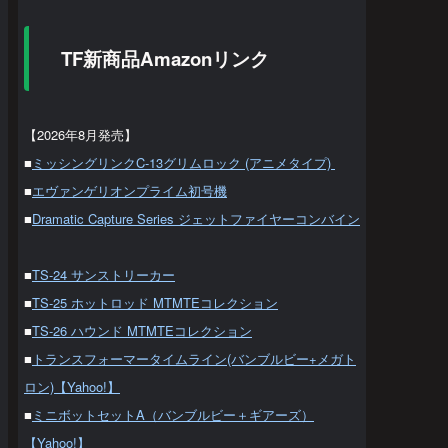
TF新商品Amazonリンク
【2026年8月発売】
■
ミッシングリンクC-13グリムロック (アニメタイプ)
■
エヴァンゲリオンプライム初号機
■
Dramatic Capture Series ジェットファイヤーコンバイン
■
TS-24 サンストリーカー
■
TS-25 ホットロッド MTMTEコレクション
■
TS-26 ハウンド MTMTEコレクション
■
トランスフォーマータイムライン(バンブルビー+メガト
ロン)【Yahoo!】
■
ミニボットセットA（バンブルビー＋ギアーズ）
【Yahoo!】