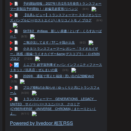
予約開始情報：2027年1月/2月/3月発売トランスフォー
マー新製品予約開始！ / 超偏見超変形/リベンジ
(8/4)
【玩具レビュー】トランスフォーマー スタジオシリー
ズ バンブルビー(ロストエイジ) / キリコノトモ ノ ブログ
(8/4)
SHT8/2 #nitiasa 新しい肩書 / といず・くろすおーば
ー！
(8/3)
ご無沙汰してます / TFこそ我が人生
(8/2)
小ネタ/トランスフォーマーレガシー「ライオカイザ
ー」雑感（後編･ライオカイザー&amp;デスコブラ） / ロボNIN
ブログ
(7/23)
ミニプラ 超宇宙刑事ギャバン インフィニティファース
トキット / 玩具店：ぜんまいの森
(3/6)
2026年 通販で買えた福袋 / 思い出の記憶帳Ver2
(1/5)
ブログ移転のお知らせ / ゆっくりと共にトランスフォ
ーム
(4/20)
トランスフォーマー GENERATIONS LEGACY
UNITED サイバーバースユニバース クロミア
(CYBERVERSE UNIVERSE CHROMIA) / またーりといく
よ。
(4/11)
Powered by livedoor 相互RSS