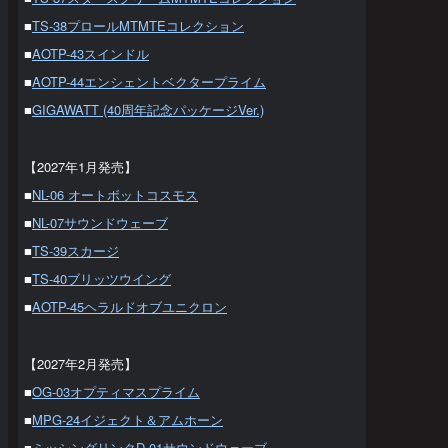
■
TS-38プロールMTMTEコレクション
■
AOTP-43スインドル
■
AOTP-44エンシェントベクタープライム
■
GIGAWATT (40周年記念パッケージVer.)
【2027年1月発売】
■
NL-06 オートボットコスモス
■
NL-07サウンドウェーブ
■
TS-39スカージ
■
TS-40ブリッツウイング
■
AOTP-45ヘラルドオブユニクロン
【2027年2月発売】
■
OG-03オプティマスプライム
■
MPG-24イジェクト＆アムホーン
■
ミッシングリンクD-01サウンドウェーブ