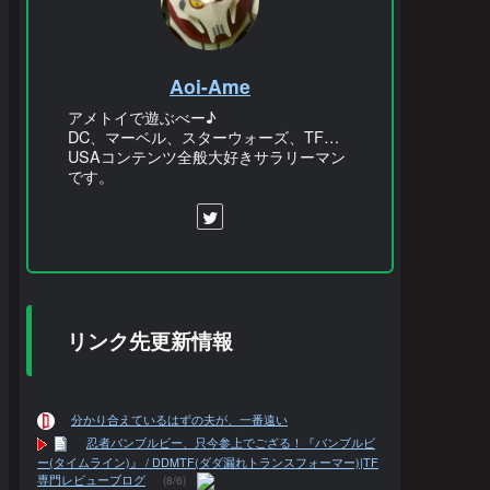
Aoi-Ame
アメトイで遊ぶべー♪
DC、マーベル、スターウォーズ、TF…
USAコンテンツ全般大好きサラリーマン
です。
リンク先更新情報
分かり合えているはずの夫が、一番遠い
忍者バンブルビー、只今参上でござる！『バンブルビ
ー(タイムライン)』 / DDMTF(ダダ漏れトランスフォーマー)|TF
専門レビューブログ
(8/6)