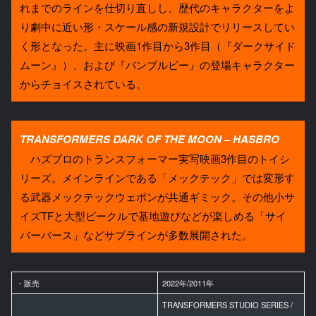
れまでのラインを仕切り直しし、歴代のキャラクターをよ
り劇中に近い形・スケール感の新規設計でリリースしてい
く形となった。主に映画1作目から3作目（『ダークサイド
ムーン』）、および『バンブルビー』の登場キャラクター
からチョイスされている。
TRANSFORMERS DARK OF THE MOON – HASBRO
ハズブロのトランスフォーマー実写映画3作目のトイシ
リーズ。メインラインである「メックテック」では変形す
る武器メックテックウェポンが共通ギミック。その他小サ
イズTFと大型ビークルで基地遊びなどが楽しめる「サイ
バーバース」などサブラインが多数展開された。
・販売
2022年/2011年
TRANSFORMERS STUDIO SERIES /