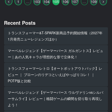
前
次
1
…
103
104
105
106
107
…
109
へ
へ
Recent Posts
トランスフォーマー&T-SPARK新商品予約開始情報（2027年
1月発売ニューレジェンズほか）
マーベルレジェンド【ゲーマーバース ガルガントス】レビュ
ー｜あの人気キャラが理想的な形で立体化！
トランスフォーマーレトロ【オートボットアウトバック】レ
ビュー ｜ ブローンのリデコといえばやっぱりコレ！ ｜
POTP版と比較
マーベルレジェンド【ゲーマーバース ウルヴァリンvsシルバ
ーサムライ】レビュー｜格闘ゲームの瞬間を切り取り再現し
よう！