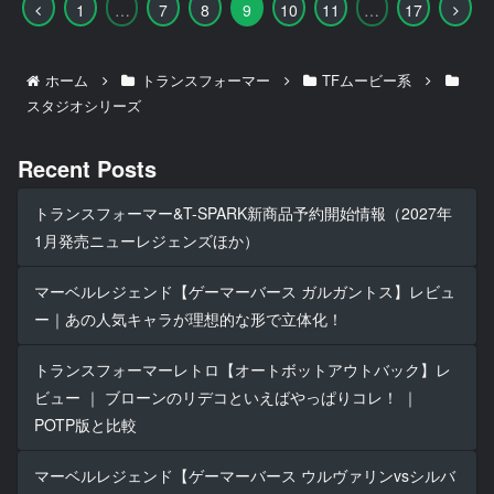
前
次
1
…
7
8
9
10
11
…
17
へ
へ
ホーム
トランスフォーマー
TFムービー系
スタジオシリーズ
Recent Posts
トランスフォーマー&T-SPARK新商品予約開始情報（2027年
1月発売ニューレジェンズほか）
マーベルレジェンド【ゲーマーバース ガルガントス】レビュ
ー｜あの人気キャラが理想的な形で立体化！
トランスフォーマーレトロ【オートボットアウトバック】レ
ビュー ｜ ブローンのリデコといえばやっぱりコレ！ ｜
POTP版と比較
マーベルレジェンド【ゲーマーバース ウルヴァリンvsシルバ