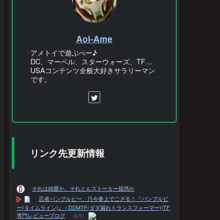
Aoi-Ame
アメトイで遊ぶべー♪
DC、マーベル、スターウォーズ、TF…
USAコンテンツ全般大好きサラリーマン
です。
リンク先更新情報
それは純愛か、それともストーカー疑惑か
忍者バンブルビー、只今参上でござる！『バンブルビ
ー(タイムライン)』 / DDMTF(ダダ漏れトランスフォーマー)|TF
専門レビューブログ
(8/6)