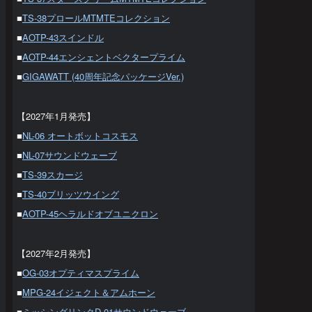
■
TS-38プロールMTMTEコレクション
■
AOTP-43スインドル
■
AOTP-44エンシェントベクタープライム
■
GIGAWATT (40周年記念パッケージVer.)
【2027年1月発売】
■
NL-06 オートボットコスモス
■
NL-07サウンドウェーブ
■
TS-39スカージ
■
TS-40ブリッツウイング
■
AOTP-45ヘラルドオブユニクロン
【2027年2月発売】
■
OG-03オプティマスプライム
■
MPG-24イジェクト＆アムホーン
■
ミッシングリンクD-01サウンドウェーブ