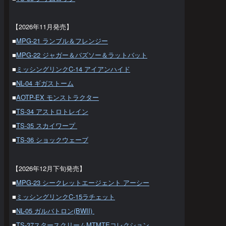
【2026年11月発売】
■
MPG-21 ランブル＆フレンジー
■
MPG-22 ジャガー＆バズソー＆ラットバット
■
ミッシングリンクC-14 アイアンハイド
■
NL-04 ギガストーム
■
AOTP-EX モンストラクター
■
TS-34 アストロトレイン
■
TS-35 スカイワープ
■
TS-36 ショックウェーブ
【2026年12月下旬発売】
■
MPG-23 シークレットエージェント アーシー
■
ミッシングリンクC-15ラチェット
■
NL-05 ガルバトロン(BWII)
■
TS-37スタースクリームMTMTEコレクション