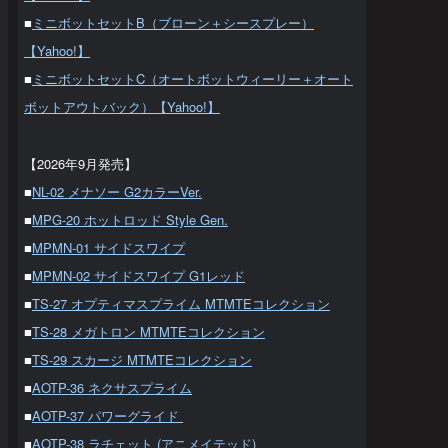
■
ミニボットセットB（ブローン＋シースプレー）
【Yahoo!】
■
ミニボットセットC（オートボットウィーリー＋オート
ボットアウトバック）【Yahoo!】
【2026年9月発売】
■
NL-02 メナソー G2カラーVer.
■
MPG-20 ホットロッド Style Gen.
■
MPMN-01 サイドスワイプ
■
MPMN-02 サイドスワイプ G1レッド
■
TS-27 オプティマスプライム MTMTEコレクション
■
TS-28 メガトロン MTMTEコレクション
■
TS-29 スカージ MTMTEコレクション
■
AOTP-36 ネクサスプライム
■
AOTP-37 パワーグライド
■
AOTP-38 ラチェット (アニメイテッド)