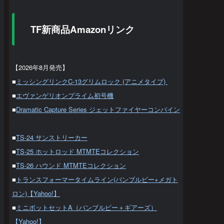
TF新商品Amazonリンク
【2026年8月発売】
■
ミッシングリンクC-13グリムロック (アニメタイプ)
■
エヴァンゲリオンプライム初号機
■
Dramatic Capture Series ジェットファイヤーコンバイン
■
TS-24 サンストリーカー
■
TS-25 ホットロッド MTMTEコレクション
■
TS-26 ハウンド MTMTEコレクション
■
トランスフォーマータイムライン(バンブルビー+メガト
ロン)【Yahoo!】
■
ミニボットセットA（バンブルビー＋ギアーズ）
【Yahoo!】