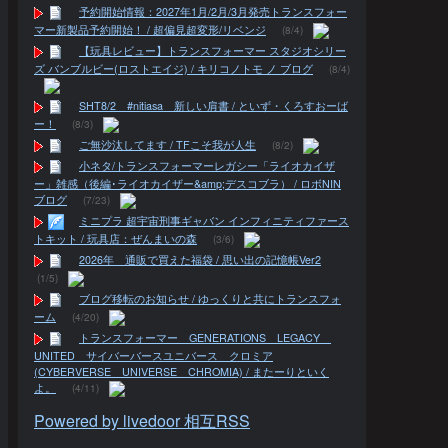
予約開始情報：2027年1月/2月/3月発売トランスフォー
マー新製品予約開始！ / 超偏見超変形/リベンジ
(8/4)
【玩具レビュー】トランスフォーマー スタジオシリー
ズ バンブルビー(ロストエイジ) / キリコノトモ ノ ブログ
(8/4)
SHT8/2 #nitiasa 新しい肩書 / といず・くろすおーば
ー！
(8/3)
ご無沙汰してます / TFこそ我が人生
(8/2)
小ネタ/トランスフォーマーレガシー「ライオカイザ
ー」雑感（後編･ライオカイザー&amp;デスコブラ） / ロボNIN
ブログ
(7/23)
ミニプラ 超宇宙刑事ギャバン インフィニティファース
トキット / 玩具店：ぜんまいの森
(3/6)
2026年 通販で買えた福袋 / 思い出の記憶帳Ver2
(1/5)
ブログ移転のお知らせ / ゆっくりと共にトランスフォ
ーム
(4/20)
トランスフォーマー GENERATIONS LEGACY
UNITED サイバーバースユニバース クロミア
(CYBERVERSE UNIVERSE CHROMIA) / またーりといく
よ。
(4/11)
Powered by livedoor 相互RSS