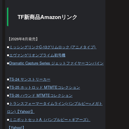
TF新商品Amazonリンク
【2026年8月発売】
■
ミッシングリンクC-13グリムロック (アニメタイプ)
■
エヴァンゲリオンプライム初号機
■
Dramatic Capture Series ジェットファイヤーコンバイン
■
TS-24 サンストリーカー
■
TS-25 ホットロッド MTMTEコレクション
■
TS-26 ハウンド MTMTEコレクション
■
トランスフォーマータイムライン(バンブルビー+メガト
ロン)【Yahoo!】
■
ミニボットセットA（バンブルビー＋ギアーズ）
【Yahoo!】