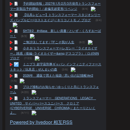
予約開始情報：2027年1月/2月/3月発売トランスフォー
マー新製品予約開始！ / 超偏見超変形/リベンジ
(8/4)
【玩具レビュー】トランスフォーマー スタジオシリー
ズ バンブルビー(ロストエイジ) / キリコノトモ ノ ブログ
(8/4)
SHT8/2 #nitiasa 新しい肩書 / といず・くろすおーば
ー！
(8/3)
ご無沙汰してます / TFこそ我が人生
(8/2)
小ネタ/トランスフォーマーレガシー「ライオカイザ
ー」雑感（後編･ライオカイザー&amp;デスコブラ） / ロボNIN
ブログ
(7/23)
ミニプラ 超宇宙刑事ギャバン インフィニティファース
トキット / 玩具店：ぜんまいの森
(3/6)
2026年 通販で買えた福袋 / 思い出の記憶帳Ver2
(1/5)
ブログ移転のお知らせ / ゆっくりと共にトランスフォ
ーム
(4/20)
トランスフォーマー GENERATIONS LEGACY
UNITED サイバーバースユニバース クロミア
(CYBERVERSE UNIVERSE CHROMIA) / またーりといく
よ。
(4/11)
Powered by livedoor 相互RSS