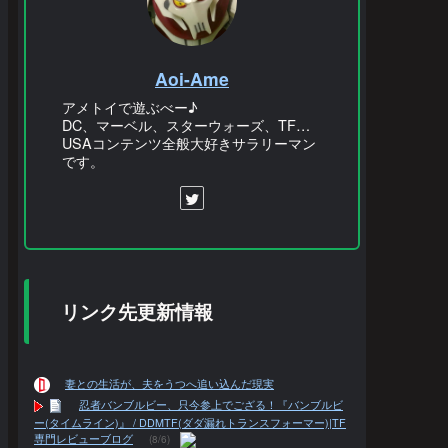
Aoi-Ame
アメトイで遊ぶべー♪
DC、マーベル、スターウォーズ、TF…
USAコンテンツ全般大好きサラリーマン
です。
リンク先更新情報
妻との生活が、夫をうつへ追い込んだ現実
忍者バンブルビー、只今参上でござる！『バンブルビ
ー(タイムライン)』 / DDMTF(ダダ漏れトランスフォーマー)|TF
専門レビューブログ
(8/6)