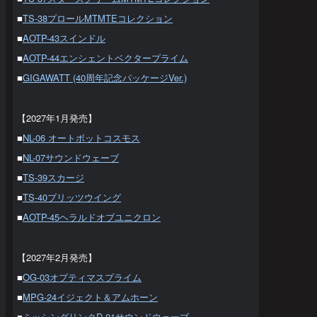
■
TS-38プロールMTMTEコレクション
■
AOTP-43スインドル
■
AOTP-44エンシェントベクタープライム
■
GIGAWATT (40周年記念パッケージVer.)
【2027年1月発売】
■
NL-06 オートボットコスモス
■
NL-07サウンドウェーブ
■
TS-39スカージ
■
TS-40ブリッツウイング
■
AOTP-45ヘラルドオブユニクロン
【2027年2月発売】
■
OG-03オプティマスプライム
■
MPG-24イジェクト＆アムホーン
■
ミッシングリンクD-01サウンドウェーブ