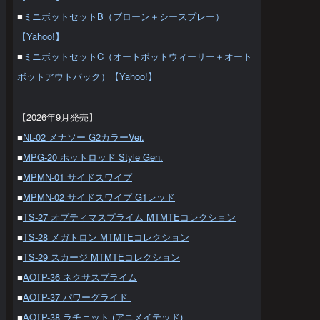
■
ミニボットセットB（ブローン＋シースプレー）
【Yahoo!】
■
ミニボットセットC（オートボットウィーリー＋オート
ボットアウトバック）【Yahoo!】
【2026年9月発売】
■
NL-02 メナソー G2カラーVer.
■
MPG-20 ホットロッド Style Gen.
■
MPMN-01 サイドスワイプ
■
MPMN-02 サイドスワイプ G1レッド
■
TS-27 オプティマスプライム MTMTEコレクション
■
TS-28 メガトロン MTMTEコレクション
■
TS-29 スカージ MTMTEコレクション
■
AOTP-36 ネクサスプライム
■
AOTP-37 パワーグライド
■
AOTP-38 ラチェット (アニメイテッド)