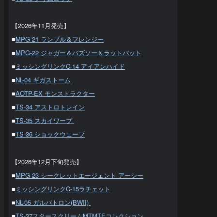
【2026年11月発売】
■
MPG-21 ランブル＆フレンジー
■
MPG-22 ジャガー＆バズソー＆ラットバット
■
ミッシングリンクC-14 アイアンハイド
■
NL-04 ギガストーム
■
AOTP-EX モンストラクター
■
TS-34 アストロトレイン
■
TS-35 スカイワープ
■
TS-36 ショックウェーブ
【2026年12月下旬発売】
■
MPG-23 シークレットエージェント アーシー
■
ミッシングリンクC-15ラチェット
■
NL-05 ガルバトロン(BWII)
■
TS-37スタースクリームMTMTEコレクション