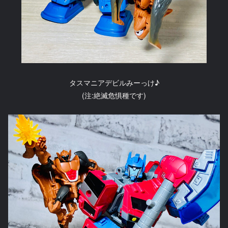
タスマニアデビルみーっけ♪
(注:絶滅危惧種です)