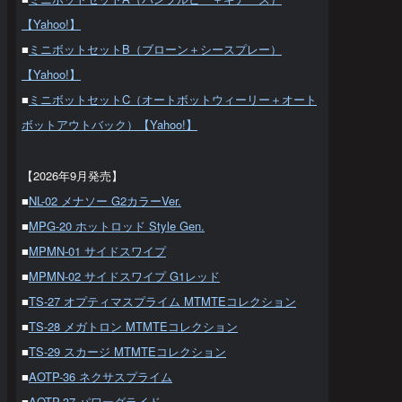
【Yahoo!】
■
ミニボットセットB（ブローン＋シースプレー）
【Yahoo!】
■
ミニボットセットC（オートボットウィーリー＋オート
ボットアウトバック）【Yahoo!】
【2026年9月発売】
■
NL-02 メナソー G2カラーVer.
■
MPG-20 ホットロッド Style Gen.
■
MPMN-01 サイドスワイプ
■
MPMN-02 サイドスワイプ G1レッド
■
TS-27 オプティマスプライム MTMTEコレクション
■
TS-28 メガトロン MTMTEコレクション
■
TS-29 スカージ MTMTEコレクション
■
AOTP-36 ネクサスプライム
■
AOTP-37 パワーグライド