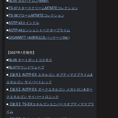
■
NL-05 ガルバトロン(BWII)
■
TS-37スタースクリームMTMTEコレクション
■
TS-38プロールMTMTEコレクション
■
AOTP-43スインドル
■
AOTP-44エンシェントベクタープライム
■
GIGAWATT (40周年記念パッケージVer.)
【2027年1月発売】
■
NL-06 オートボットコスモス
■
NL-07サウンドウェーブ
■
【楽天】AOTP-EX エネルゴン オプティマスプライム&
エネルゴン サイバートレッド
■
【楽天】AOTP-EX ダークエネルゴン メガトロン&ダー
クエネルゴン サイバートロニック
■
【楽天】TS-EXエネルゴンユニバースオプティマスプラ
イム