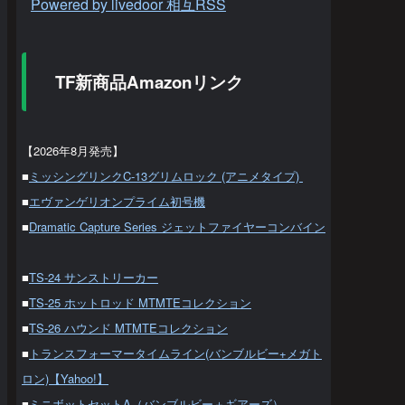
Powered by livedoor 相互RSS
TF新商品Amazonリンク
【2026年8月発売】
■
ミッシングリンクC-13グリムロック (アニメタイプ)
■
エヴァンゲリオンプライム初号機
■
Dramatic Capture Series ジェットファイヤーコンバイン
■
TS-24 サンストリーカー
■
TS-25 ホットロッド MTMTEコレクション
■
TS-26 ハウンド MTMTEコレクション
■
トランスフォーマータイムライン(バンブルビー+メガト
ロン)【Yahoo!】
■
ミニボットセットA（バンブルビー＋ギアーズ）