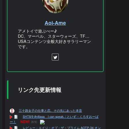
Aoi-Ame
アメトイで遊ぶべー♪
DC、マーベル、スターウォーズ、TF…
USAコンテンツ全般大好きサラリーマン
です。
リンク先更新情報
三十路女子の仕事と恋、その先にあった本音
SHT8/9 #nitiasa I can speak. / といず・くろすおーば
NEW!
ー！
(8/9)
レビュー：エイジ・オブ・ザ・プライム AOTP-34 オン