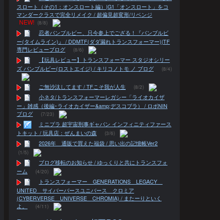
スロート（その1：オンスロート編）|G1「オンスロート」をコ
マンダークラスで完全リメイク / 超偏見超変形/リベンジ
NEW!
(8/8)
忍者バンブルビー、只今参上でござる！『バンブルビ
ー(タイムライン)』 / DDMTF(ダダ漏れトランスフォーマー)|TF
専門レビューブログ
(8/6)
【玩具レビュー】トランスフォーマー スタジオシリー
ズ バンブルビー(ロストエイジ) / キリコノトモ ノ ブログ
(8/4)
ご無沙汰してます / TFこそ我が人生
(8/2)
小ネタ/トランスフォーマーレガシー「ライオカイザ
ー」雑感（後編･ライオカイザー&amp;デスコブラ） / ロボNIN
ブログ
(7/23)
ミニプラ 超宇宙刑事ギャバン インフィニティファース
トキット / 玩具店：ぜんまいの森
(3/6)
2026年 通販で買えた福袋 / 思い出の記憶帳Ver2
(1/5)
ブログ移転のお知らせ / ゆっくりと共にトランスフォ
ーム
(4/20)
トランスフォーマー GENERATIONS LEGACY
UNITED サイバーバースユニバース クロミア
(CYBERVERSE UNIVERSE CHROMIA) / またーりといく
よ。
(4/11)