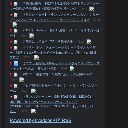
予約開始情報：2027年1月/2月/3月発売トランスフォー
マー新製品予約開始！ / 超偏見超変形/リベンジ
(8/4)
【玩具レビュー】トランスフォーマー スタジオシリー
ズ バンブルビー(ロストエイジ) / キリコノトモ ノ ブログ
(8/4)
SHT8/2 #nitiasa 新しい肩書 / といず・くろすおーば
ー！
(8/3)
ご無沙汰してます / TFこそ我が人生
(8/2)
小ネタ/トランスフォーマーレガシー「ライオカイザ
ー」雑感（後編･ライオカイザー&amp;デスコブラ） / ロボNIN
ブログ
(7/23)
ミニプラ 超宇宙刑事ギャバン インフィニティファース
トキット / 玩具店：ぜんまいの森
(3/6)
2026年 通販で買えた福袋 / 思い出の記憶帳Ver2
(1/5)
ブログ移転のお知らせ / ゆっくりと共にトランスフォ
ーム
(4/20)
トランスフォーマー GENERATIONS LEGACY
UNITED サイバーバースユニバース クロミア
(CYBERVERSE UNIVERSE CHROMIA) / またーりといく
よ。
(4/11)
Powered by livedoor 相互RSS