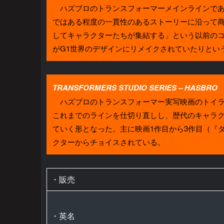
ハズブロのトランスフォーマーメインラインである
ではある程度の一貫性のあるストーリーに沿って
してキャラクターたちが集結する」という以前のコ
がG1世界のデザインにリメイクされていたりとい
TRANSFORMERS STUDIO SERIES – HASBRO
ハズブロのトランスフォーマー実写映画のトイライ
これまでのラインを仕切り直しし、歴代のキャラ
ていく形となった。主に映画1作目から3作目（『
クターからチョイスされている。
・販売
・英名