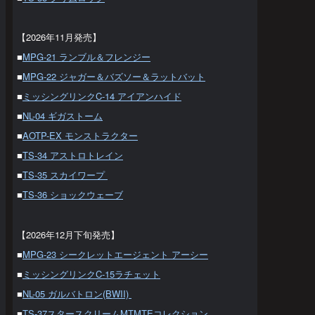
【2026年11月発売】
■
MPG-21 ランブル＆フレンジー
■
MPG-22 ジャガー＆バズソー＆ラットバット
■
ミッシングリンクC-14 アイアンハイド
■
NL-04 ギガストーム
■
AOTP-EX モンストラクター
■
TS-34 アストロトレイン
■
TS-35 スカイワープ
■
TS-36 ショックウェーブ
【2026年12月下旬発売】
■
MPG-23 シークレットエージェント アーシー
■
ミッシングリンクC-15ラチェット
■
NL-05 ガルバトロン(BWII)
■
TS-37スタースクリームMTMTEコレクション