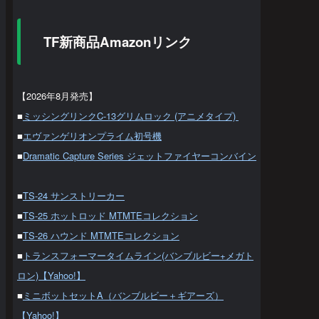
TF新商品Amazonリンク
【2026年8月発売】
■
ミッシングリンクC-13グリムロック (アニメタイプ)
■
エヴァンゲリオンプライム初号機
■
Dramatic Capture Series ジェットファイヤーコンバイン
■
TS-24 サンストリーカー
■
TS-25 ホットロッド MTMTEコレクション
■
TS-26 ハウンド MTMTEコレクション
■
トランスフォーマータイムライン(バンブルビー+メガト
ロン)【Yahoo!】
■
ミニボットセットA（バンブルビー＋ギアーズ）
【Yahoo!】