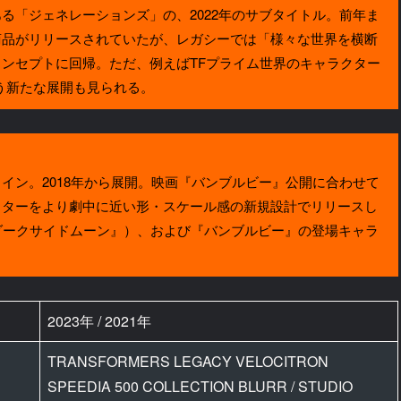
「ジェネレーションズ」の、2022年のサブタイトル。前年ま
商品がリリースされていたが、レガシーでは「様々な世界を横断
ンセプトに回帰。ただ、例えばTFプライム世界のキャラクター
う新たな展開も見られる。
ン。2018年から展開。映画『バンブルビー』公開に合わせて
クターをより劇中に近い形・スケール感の新規設計でリリースし
ダークサイドムーン』）、および『バンブルビー』の登場キャラ
2023年 / 2021年
TRANSFORMERS LEGACY VELOCITRON
SPEEDIA 500 COLLECTION BLURR / STUDIO