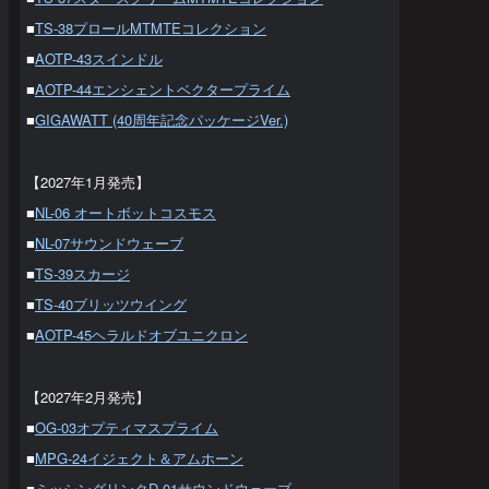
■
TS-38プロールMTMTEコレクション
■
AOTP-43スインドル
■
AOTP-44エンシェントベクタープライム
■
GIGAWATT (40周年記念パッケージVer.)
【2027年1月発売】
■
NL-06 オートボットコスモス
■
NL-07サウンドウェーブ
■
TS-39スカージ
■
TS-40ブリッツウイング
■
AOTP-45ヘラルドオブユニクロン
【2027年2月発売】
■
OG-03オプティマスプライム
■
MPG-24イジェクト＆アムホーン
■
ミッシングリンクD-01サウンドウェーブ