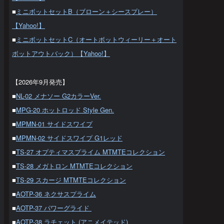
■
ミニボットセットB（ブローン＋シースプレー）
【Yahoo!】
■
ミニボットセットC（オートボットウィーリー＋オート
ボットアウトバック）【Yahoo!】
【2026年9月発売】
■
NL-02 メナソー G2カラーVer.
■
MPG-20 ホットロッド Style Gen.
■
MPMN-01 サイドスワイプ
■
MPMN-02 サイドスワイプ G1レッド
■
TS-27 オプティマスプライム MTMTEコレクション
■
TS-28 メガトロン MTMTEコレクション
■
TS-29 スカージ MTMTEコレクション
■
AOTP-36 ネクサスプライム
■
AOTP-37 パワーグライド
■
AOTP-38 ラチェット (アニメイテッド)