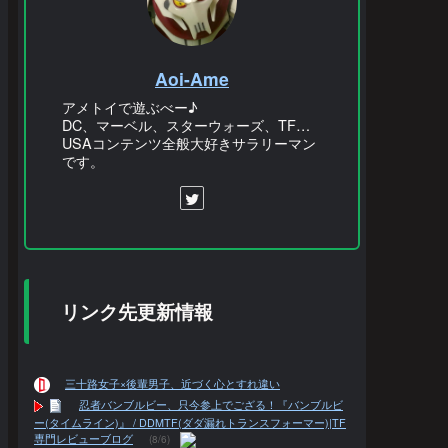
Aoi-Ame
アメトイで遊ぶべー♪
DC、マーベル、スターウォーズ、TF…
USAコンテンツ全般大好きサラリーマン
です。
リンク先更新情報
三十路女子×後輩男子、近づく心とすれ違い
忍者バンブルビー、只今参上でござる！『バンブルビ
ー(タイムライン)』 / DDMTF(ダダ漏れトランスフォーマー)|TF
専門レビューブログ
(8/6)