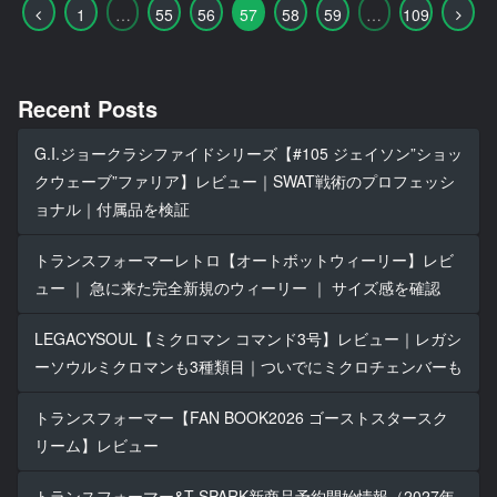
前
次
1
…
55
56
57
58
59
…
109
へ
へ
Recent Posts
G.I.ジョークラシファイドシリーズ【#105 ジェイソン”ショッ
クウェーブ”ファリア】レビュー｜SWAT戦術のプロフェッシ
ョナル｜付属品を検証
トランスフォーマーレトロ【オートボットウィーリー】レビ
ュー ｜ 急に来た完全新規のウィーリー ｜ サイズ感を確認
LEGACYSOUL【ミクロマン コマンド3号】レビュー｜レガシ
ーソウルミクロマンも3種類目｜ついでにミクロチェンバーも
トランスフォーマー【FAN BOOK2026 ゴーストスタースク
リーム】レビュー
トランスフォーマー&T-SPARK新商品予約開始情報（2027年