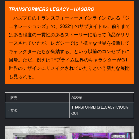
TRANSFORMERS LEGACY – HASBRO
ハズブロのトランスフォーマーメインラインである「ジ
ェネレーションズ」の、2022年のサブタイトル。前年まで
はある程度の一貫性のあるストーリーに沿って商品がリリ
ースされていたが、レガシーでは「様々な世界を横断して
キャラクターたちが集結する」という以前のコンセプトに
回帰。ただ、例えばTFプライム世界のキャラクターがG1
世界のデザインにリメイクされていたりという新たな展開
も見られる。
・販売
2022年
TRANSFORMERS LEGACY KNOCK-
・英名
OUT