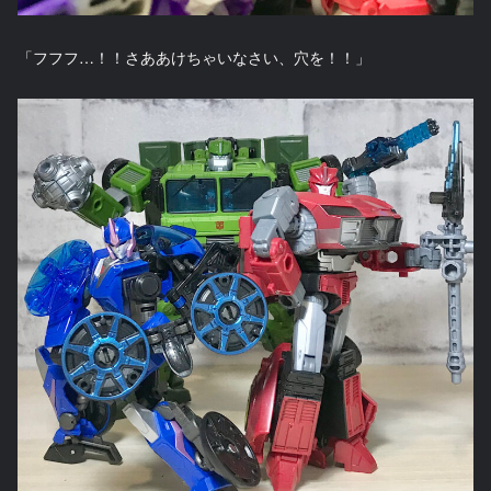
「フフフ…！！さああけちゃいなさい、穴を！！」