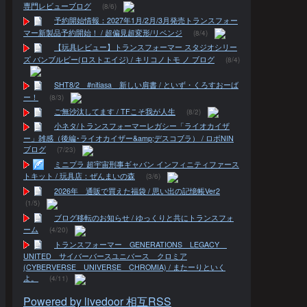
専門レビューブログ
(8/6)
予約開始情報：2027年1月/2月/3月発売トランスフォー
マー新製品予約開始！ / 超偏見超変形/リベンジ
(8/4)
【玩具レビュー】トランスフォーマー スタジオシリー
ズ バンブルビー(ロストエイジ) / キリコノトモ ノ ブログ
(8/4)
SHT8/2 #nitiasa 新しい肩書 / といず・くろすおーば
ー！
(8/3)
ご無沙汰してます / TFこそ我が人生
(8/2)
小ネタ/トランスフォーマーレガシー「ライオカイザ
ー」雑感（後編･ライオカイザー&amp;デスコブラ） / ロボNIN
ブログ
(7/23)
ミニプラ 超宇宙刑事ギャバン インフィニティファース
トキット / 玩具店：ぜんまいの森
(3/6)
2026年 通販で買えた福袋 / 思い出の記憶帳Ver2
(1/5)
ブログ移転のお知らせ / ゆっくりと共にトランスフォ
ーム
(4/20)
トランスフォーマー GENERATIONS LEGACY
UNITED サイバーバースユニバース クロミア
(CYBERVERSE UNIVERSE CHROMIA) / またーりといく
よ。
(4/11)
Powered by livedoor 相互RSS