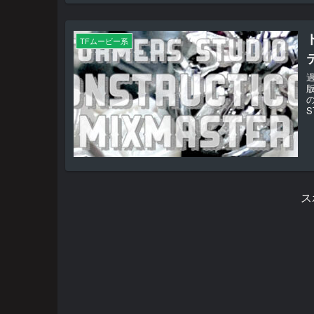
TFムービー系
S
ス