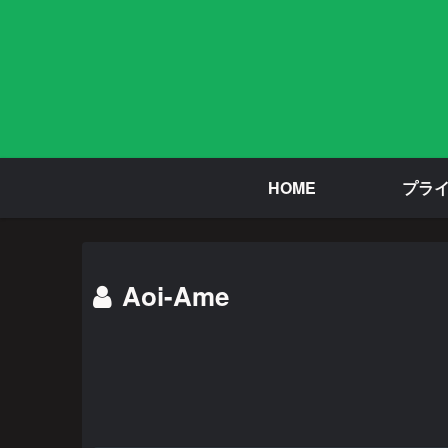
HOME
プラ
Aoi-Ame