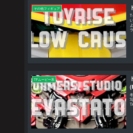
その他フィギュア
よ
ラ
TFムービー系
写
T