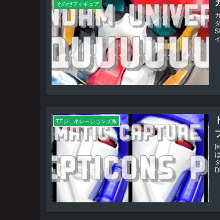
その他フィギュア
ダ
S
イ
TFジェネレーションズ系
D