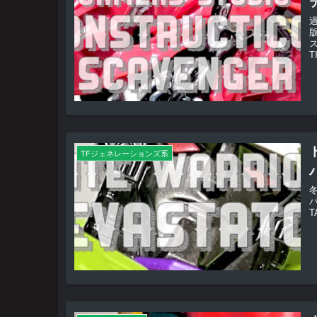
T
TFジェネレーションズ系
バ
T