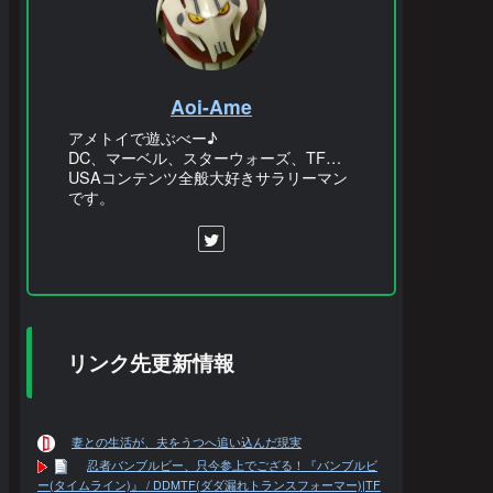
Aoi-Ame
アメトイで遊ぶべー♪
DC、マーベル、スターウォーズ、TF…
USAコンテンツ全般大好きサラリーマン
です。
リンク先更新情報
妻との生活が、夫をうつへ追い込んだ現実
忍者バンブルビー、只今参上でござる！『バンブルビ
ー(タイムライン)』 / DDMTF(ダダ漏れトランスフォーマー)|TF