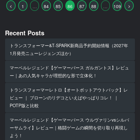
前
次
1
…
84
85
86
87
88
…
109
へ
へ
Recent Posts
トランスフォーマー&T-SPARK新商品予約開始情報（2027年
1月発売ニューレジェンズほか）
マーベルレジェンド【ゲーマーバース ガルガントス】レビュ
ー｜あの人気キャラが理想的な形で立体化！
トランスフォーマーレトロ【オートボットアウトバック】レ
ビュー ｜ ブローンのリデコといえばやっぱりコレ！ ｜
POTP版と比較
マーベルレジェンド【ゲーマーバース ウルヴァリンvsシルバ
ーサムライ】レビュー｜格闘ゲームの瞬間を切り取り再現し
よう！