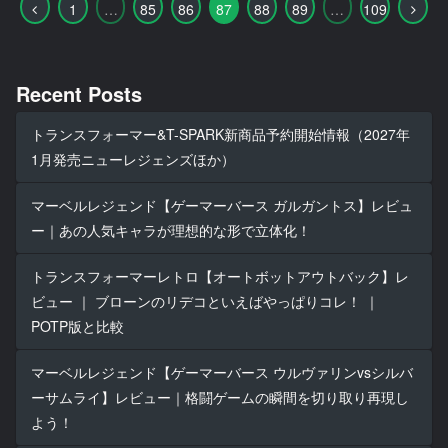
前
次
1
…
85
86
87
88
89
…
109
へ
へ
Recent Posts
トランスフォーマー&T-SPARK新商品予約開始情報（2027年
1月発売ニューレジェンズほか）
マーベルレジェンド【ゲーマーバース ガルガントス】レビュ
ー｜あの人気キャラが理想的な形で立体化！
トランスフォーマーレトロ【オートボットアウトバック】レ
ビュー ｜ ブローンのリデコといえばやっぱりコレ！ ｜
POTP版と比較
マーベルレジェンド【ゲーマーバース ウルヴァリンvsシルバ
ーサムライ】レビュー｜格闘ゲームの瞬間を切り取り再現し
よう！