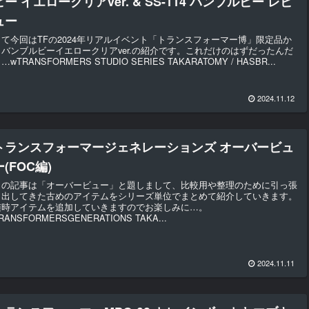
ビー イエロークリアver. & SS-114 バンブルビー レビ
ュー
さて今回はTFの2024年リアルイベント「トランスフォーマー博」限定品か
らバンブルビーイエロークリアver.の紹介です。これだけのはずだったんだ
…wTRANSFORMERS STUDIO SERIES TAKARATOMY / HASBR...
2024.11.12
トランスフォーマージェネレーションズ オーバービュ
ー(FOC編)
この記事は「オーバービュー」と題しまして、比較用や整理のために引っ張
り出してきた古めのアイテムをシリーズ単位でまとめて紹介していきます。
随時アイテムを追加していきますのでお楽しみに…。
RANSFORMERSGENERATIONS TAKA...
2024.11.11