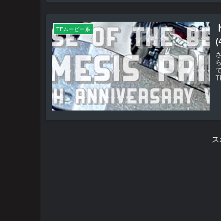
TFムービー系
T
ス