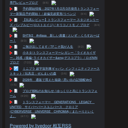
専門レビューブログ
(8/6)
予約開始情報：2027年1月/2月/3月発売トランスフォー
マー新製品予約開始！ / 超偏見超変形/リベンジ
(8/4)
【玩具レビュー】トランスフォーマー スタジオシリー
ズ バンブルビー(ロストエイジ) / キリコノトモ ノ ブログ
(8/4)
SHT8/2 #nitiasa 新しい肩書 / といず・くろすおーば
ー！
(8/3)
ご無沙汰してます / TFこそ我が人生
(8/2)
小ネタ/トランスフォーマーレガシー「ライオカイザ
ー」雑感（後編･ライオカイザー&amp;デスコブラ） / ロボNIN
ブログ
(7/23)
ミニプラ 超宇宙刑事ギャバン インフィニティファース
トキット / 玩具店：ぜんまいの森
(3/6)
2026年 通販で買えた福袋 / 思い出の記憶帳Ver2
(1/5)
ブログ移転のお知らせ / ゆっくりと共にトランスフォ
ーム
(4/20)
トランスフォーマー GENERATIONS LEGACY
UNITED サイバーバースユニバース クロミア
(CYBERVERSE UNIVERSE CHROMIA) / またーりといく
よ。
(4/11)
Powered by livedoor 相互RSS