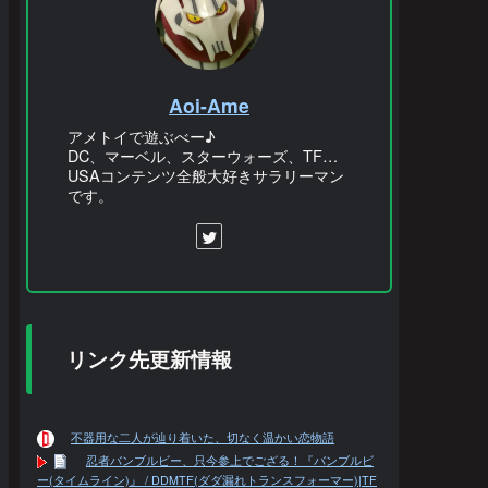
Aoi-Ame
アメトイで遊ぶべー♪
DC、マーベル、スターウォーズ、TF…
USAコンテンツ全般大好きサラリーマン
です。
リンク先更新情報
不器用な二人が辿り着いた、切なく温かい恋物語
忍者バンブルビー、只今参上でござる！『バンブルビ
ー(タイムライン)』 / DDMTF(ダダ漏れトランスフォーマー)|TF