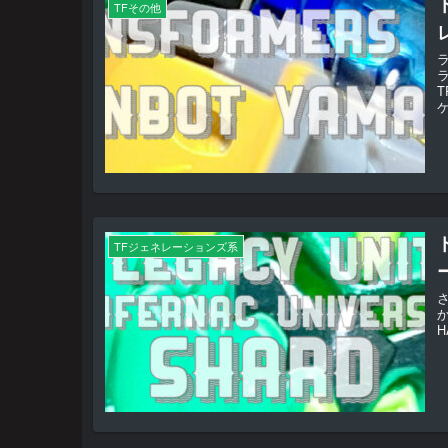
TFその他
T
ケ
TFジェネレーションズ系
か
H