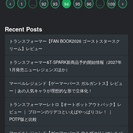
前
次
1
…
92
93
94
95
96
…
109
へ
へ
Recent Posts
トランスフォーマー【FAN BOOK2026 ゴーストスタースク
リーム】レビュー
トランスフォーマー&T-SPARK新商品予約開始情報（2027年
1月発売ニューレジェンズほか）
マーベルレジェンド【ゲーマーバース ガルガントス】レビュ
ー｜あの人気キャラが理想的な形で立体化！
トランスフォーマーレトロ【オートボットアウトバック】レ
ビュー ｜ ブローンのリデコといえばやっぱりコレ！ ｜
POTP版と比較
マーベルレジェンド【ゲーマーバース ウルヴァリンvsシルバ