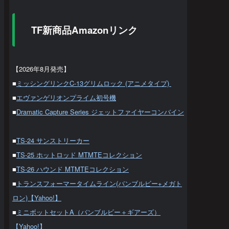
TF新商品Amazonリンク
【2026年8月発売】
■
ミッシングリンクC-13グリムロック (アニメタイプ)
■
エヴァンゲリオンプライム初号機
■
Dramatic Capture Series ジェットファイヤーコンバイン
■
TS-24 サンストリーカー
■
TS-25 ホットロッド MTMTEコレクション
■
TS-26 ハウンド MTMTEコレクション
■
トランスフォーマータイムライン(バンブルビー+メガト
ロン)【Yahoo!】
■
ミニボットセットA（バンブルビー＋ギアーズ）
【Yahoo!】