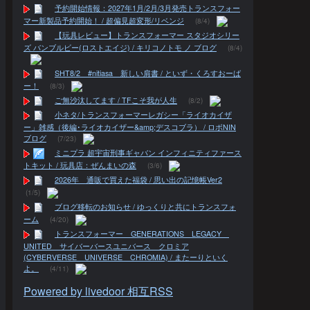
予約開始情報：2027年1月/2月/3月発売トランスフォー
マー新製品予約開始！ / 超偏見超変形/リベンジ
(8/4)
【玩具レビュー】トランスフォーマー スタジオシリー
ズ バンブルビー(ロストエイジ) / キリコノトモ ノ ブログ
(8/4)
SHT8/2 #nitiasa 新しい肩書 / といず・くろすおーば
ー！
(8/3)
ご無沙汰してます / TFこそ我が人生
(8/2)
小ネタ/トランスフォーマーレガシー「ライオカイザ
ー」雑感（後編･ライオカイザー&amp;デスコブラ） / ロボNIN
ブログ
(7/23)
ミニプラ 超宇宙刑事ギャバン インフィニティファース
トキット / 玩具店：ぜんまいの森
(3/6)
2026年 通販で買えた福袋 / 思い出の記憶帳Ver2
(1/5)
ブログ移転のお知らせ / ゆっくりと共にトランスフォ
ーム
(4/20)
トランスフォーマー GENERATIONS LEGACY
UNITED サイバーバースユニバース クロミア
(CYBERVERSE UNIVERSE CHROMIA) / またーりといく
よ。
(4/11)
Powered by livedoor 相互RSS