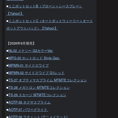
■
ミニボットセットB（ブローン＋シースプレー）
【Yahoo!】
■
ミニボットセットC（オートボットウィーリー＋オート
ボットアウトバック）【Yahoo!】
【2026年9月発売】
■
NL-02 メナソー G2カラーVer.
■
MPG-20 ホットロッド Style Gen.
■
MPMN-01 サイドスワイプ
■
MPMN-02 サイドスワイプ G1レッド
■
TS-27 オプティマスプライム MTMTEコレクション
■
TS-28 メガトロン MTMTEコレクション
■
TS-29 スカージ MTMTEコレクション
■
AOTP-36 ネクサスプライム
■
AOTP-37 パワーグライド
■
AOTP-38 ラチェット (アニメイテッド)