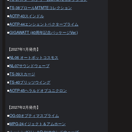
■
TS-38プロールMTMTEコレクション
■
AOTP-43スインドル
■
AOTP-44エンシェントベクタープライム
■
GIGAWATT (40周年記念パッケージVer.)
【2027年1月発売】
■
NL-06 オートボットコスモス
■
NL-07サウンドウェーブ
■
TS-39スカージ
■
TS-40ブリッツウイング
■
AOTP-45ヘラルドオブユニクロン
【2027年2月発売】
■
OG-03オプティマスプライム
■
MPG-24イジェクト＆アムホーン
■
ミッシングリンクD-01サウンドウェーブ