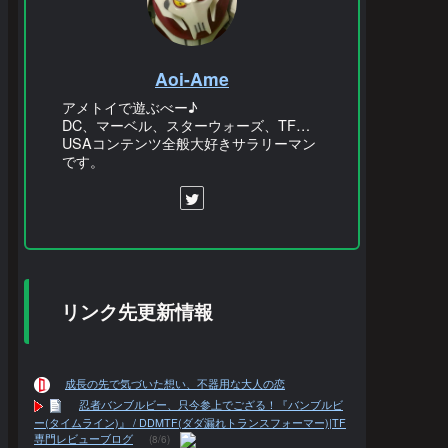
Aoi-Ame
アメトイで遊ぶべー♪
DC、マーベル、スターウォーズ、TF…
USAコンテンツ全般大好きサラリーマン
です。
リンク先更新情報
成長の先で気づいた想い、不器用な大人の恋
忍者バンブルビー、只今参上でござる！『バンブルビ
ー(タイムライン)』 / DDMTF(ダダ漏れトランスフォーマー)|TF
専門レビューブログ
(8/6)