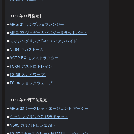
【2026年11月発売】
■
MPG-21 ランブル＆フレンジー
■
MPG-22 ジャガー＆バズソー＆ラットバット
■
ミッシングリンクC-14 アイアンハイド
■
NL-04 ギガストーム
■
AOTP-EX モンストラクター
■
TS-34 アストロトレイン
■
TS-35 スカイワープ
■
TS-36 ショックウェーブ
【2026年12月下旬発売】
■
MPG-23 シークレットエージェント アーシー
■
ミッシングリンクC-15ラチェット
■
NL-05 ガルバトロン(BWII)
■
TS-37スタースクリームMTMTEコレクション