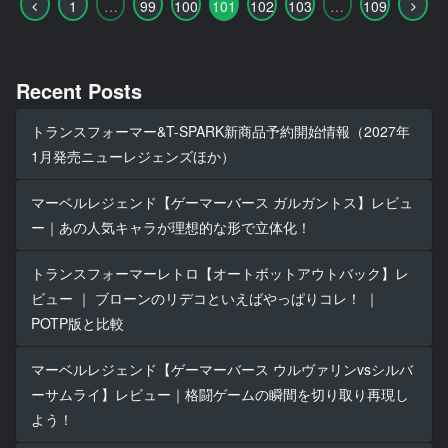
前
次
1
…
99
100
101
102
103
…
109
へ
へ
Recent Posts
トランスフォーマー&T-SPARK新商品予約開始情報（2027年
1月発売ニューレジェンズほか）
マーベルレジェンド【ゲーマーバース ガルガントス】レビュ
ー｜あの人気キャラが理想的な形で立体化！
トランスフォーマーレトロ【オートボットアウトバック】レ
ビュー ｜ ブローンのリデコといえばやっぱりコレ！ ｜
POTP版と比較
マーベルレジェンド【ゲーマーバース ウルヴァリンvsシルバ
ーサムライ】レビュー｜格闘ゲームの瞬間を切り取り再現し
よう！